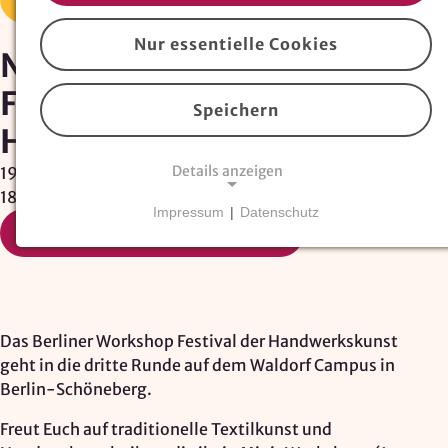
Nur essentielle Cookies
Natürlich Handwerk
Festival der
Speichern
Handwerkskunst
Details anzeigen
19. September 2026 11:00 bis 20. September 2026
18:00
Impressum
|
Datenschutz
NOTWENDIGE COOKIES
Termin im Kalender speichern
Essentielle Cookies
sind für den Betrieb der
Website erforderlich und können nicht deaktiviert
werden. Hierzu zählen technisch notwendige
TYPO3-Cookies, sowie Funktionen zur
Das Berliner Workshop Festival der Handwerkskunst
Adresssuche über
Google Places
.
geht in die dritte Runde auf dem Waldorf Campus in
Berlin-Schöneberg.
Google Places Autocomplete
Freut Euch auf traditionelle Textilkunst und
Anbieter: