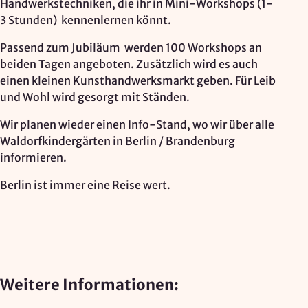
Handwerkstechniken, die ihr in Mini-Workshops (1-
Google Ireland Ltd.
3 Stunden) kennenlernen könnt.
Zweck:
Passend zum Jubiläum werden 100 Workshops an
Adresssuche, Geokoordinaten
beiden Tagen angeboten. Zusätzlich wird es auch
Rechtsgrundlage: Art. 6 Abs. 1 lit. f DSGVO
einen kleinen Kunsthandwerksmarkt geben. Für Leib
Drittlandübermittlung: möglich
und Wohl wird gesorgt mit Ständen.
Wir planen wieder einen Info-Stand, wo wir über alle
Waldorfkindergärten in Berlin / Brandenburg
OPTIONAL
informieren.
Optionale Cookies
(z. B. für Karten von Mapbox,
Berlin ist immer eine Reise wert.
Videos von Vimeo oder optionale zusätzliche
Cookies für die Messung von wiederkehrenden
Nutzenden von Matomo) werden
nur nach Ihrer
Einwilligung
geladen.
Mapbox
Weitere Informationen:
Anbieter: