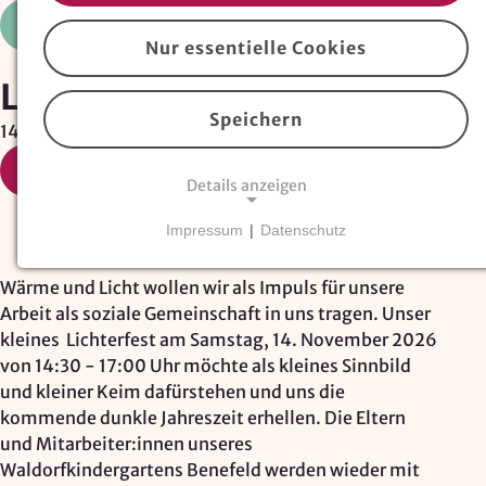
Offene Veranstaltung
Mitarbeitende
Nur essentielle Cookies
Lichterfest
Speichern
14. November 2026 14:30
Termin im Kalender speichern
Details anzeigen
Impressum
|
Datenschutz
NOTWENDIGE COOKIES
Essentielle Cookies
sind für den Betrieb der
Wärme und Licht wollen wir als Impuls für unsere
Website erforderlich und können nicht deaktiviert
Arbeit als soziale Gemeinschaft in uns tragen. Unser
werden. Hierzu zählen technisch notwendige
kleines Lichterfest am Samstag, 14. November 2026
TYPO3-Cookies, sowie Funktionen zur
von 14:30 - 17:00 Uhr möchte als kleines Sinnbild
Adresssuche über
Google Places
.
und kleiner Keim dafürstehen und uns die
kommende dunkle Jahreszeit erhellen. Die Eltern
Google Places Autocomplete
und Mitarbeiter:innen unseres
Waldorfkindergartens Benefeld werden wieder mit
Anbieter: