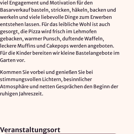
viel Engagement und Motivation für den
Google Ireland Ltd.
Basarverkauf basteln, stricken, häkeln, backen und
Zweck:
werkeln und viele liebevolle Dinge zum Erwerben
Adresssuche, Geokoordinaten
entstehen lassen. Für das leibliche Wohl ist auch
gesorgt, die Pizza wird frisch im Lehmofen
Rechtsgrundlage: Art. 6 Abs. 1 lit. f DSGVO
gebacken, warmer Punsch, duftende Waffeln,
Drittlandübermittlung: möglich
leckere Muffins und Cakepops werden angeboten.
Für die Kinder bereiten wir kleine Bastelangebote im
Garten vor.
OPTIONAL
Kommen Sie vorbei und genießen Sie bei
Optionale Cookies
(z. B. für Karten von Mapbox,
stimmungsvollen Lichtern, besinnlicher
Videos von Vimeo oder optionale zusätzliche
Atmosphäre und netten Gesprächen den Beginn der
Cookies für die Messung von wiederkehrenden
ruhigen Jahreszeit.
Nutzenden von Matomo) werden
nur nach Ihrer
Einwilligung
geladen.
Mapbox
Veranstaltungsort
Anbieter: