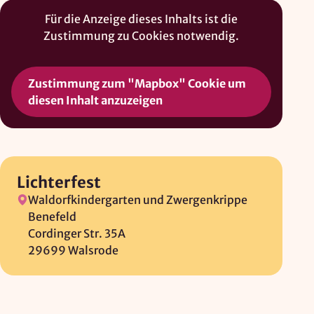
Mapbox Inc., US
Für die Anzeige dieses Inhalts ist die
Zweck:
Zustimmung zu Cookies notwendig.
Kartendarstellung
Rechtsgrundlage: Art. 6 Abs. 1 lit. a DSGVO
Zustimmung zum "Mapbox" Cookie um
diesen Inhalt anzuzeigen
Vimeo
Anbieter:
Vimeo Inc., USA
Lichterfest
Zweck:
Videowiedergabe
Waldorfkindergarten und Zwergenkrippe
Benefeld
Rechtsgrundlage: Art. 6 Abs. 1 lit. a DSGVO
Cordinger Str. 35A
29699 Walsrode
Matomo (Webanalyse)
Anbieter:
Vereinigung der Waldorfkindergärten e. V.