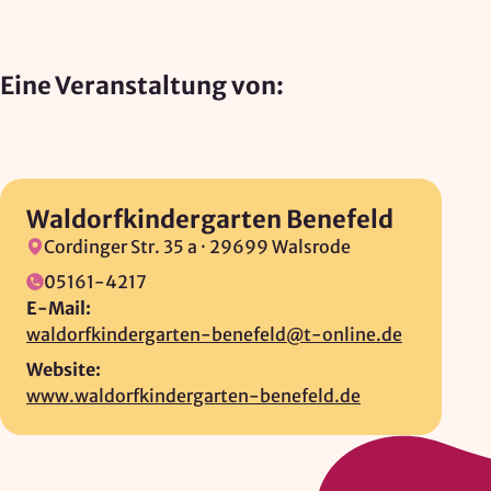
Zweck:
Reichweitenmessung, technische Optimierung
Eine Veranstaltung von:
Cookie Laufzeit:
180 Tage
Hosting: DomainFactory GmbH, Deutschland
Rechtsgrundlage: Art. 6 Abs. 1 lit. f DSGVO
IP-Anonymisierung: aktiviert
Waldorfkindergarten Benefeld
Cordinger Str. 35 a ·
29699 Walsrode
Mailjet
05161-4217
E-Mail:
Anbieter:
waldorfkindergarten-benefeld@t-online.de
Mailjet GmbH
Website:
Zweck:
www.waldorfkindergarten-benefeld.de
Anmeldung und Versand von Newslettern