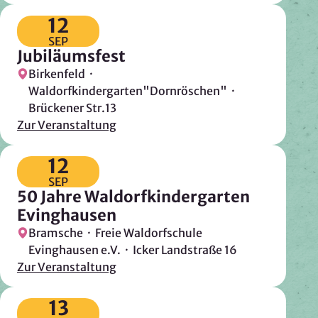
12
Zweck:
Reichweitenmessung, technische Optimierung
SEP
Jubiläumsfest
Cookie Laufzeit:
Birkenfeld ·
180 Tage
Waldorfkindergarten"Dornröschen" ·
Hosting: DomainFactory GmbH, Deutschland
Brückener Str.13
Rechtsgrundlage: Art. 6 Abs. 1 lit. f DSGVO
Zur Veranstaltung
IP-Anonymisierung: aktiviert
12
Mailjet
SEP
50 Jahre Waldorfkindergarten
Anbieter:
Evinghausen
Mailjet GmbH
Bramsche · Freie Waldorfschule
Zweck:
Evinghausen e.V. · Icker Landstraße 16
Anmeldung und Versand von Newslettern
Zur Veranstaltung
13