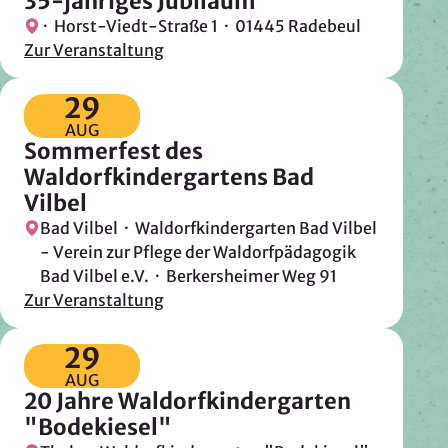
35-jähriges Jubiläum
Google Ireland Ltd.
· Horst-Viedt-Straße 1 · 01445 Radebeul
Zur Veranstaltung
Zweck:
Adresssuche, Geokoordinaten
29
Rechtsgrundlage: Art. 6 Abs. 1 lit. f DSGVO
AUG
Drittlandübermittlung: möglich
Sommerfest des
Waldorfkindergartens Bad
Vilbel
OPTIONAL
Bad Vilbel · Waldorfkindergarten Bad Vilbel
Optionale Cookies
(z. B. für Karten von Mapbox,
- Verein zur Pflege der Waldorfpädagogik
Videos von Vimeo oder optionale zusätzliche
Bad Vilbel e.V. · Berkersheimer Weg 91
Cookies für die Messung von wiederkehrenden
Zur Veranstaltung
Nutzenden von Matomo) werden
nur nach Ihrer
Einwilligung
geladen.
29
AUG
Mapbox
20 Jahre Waldorfkindergarten
"Bodekiesel"
Anbieter: