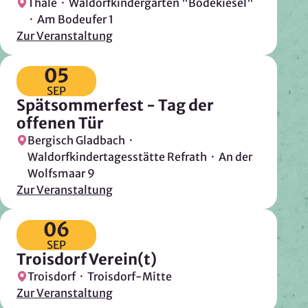
Thale · Waldorfkindergarten "Bodekiesel"
Mapbox Inc., US
· Am Bodeufer 1
Zweck:
Zur Veranstaltung
Kartendarstellung
05
Rechtsgrundlage: Art. 6 Abs. 1 lit. a DSGVO
SEP
Spätsommerfest - Tag der
Vimeo
offenen Tür
Anbieter:
Bergisch Gladbach ·
Vimeo Inc., USA
Waldorfkindertagesstätte Refrath · An der
Wolfsmaar 9
Zweck:
Zur Veranstaltung
Videowiedergabe
Rechtsgrundlage: Art. 6 Abs. 1 lit. a DSGVO
06
SEP
Troisdorf Verein(t)
Matomo (Webanalyse)
Troisdorf · Troisdorf-Mitte
Anbieter:
Zur Veranstaltung
Vereinigung der Waldorfkindergärten e. V.