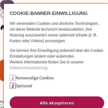
COOKIE-BANNER-EINWILLIGUNG
Wir verwenden Cookies und ähnliche Technologien,
/
Veranstaltungen
um diese Website technisch bereitzustellen, ihre
Nutzung auszuwerten sowie optionale Inhalte (z. B.
Karten oder Videos) anzuzeigen.
Unsere
Sie können Ihre Einwilligung jederzeit über die Cookie-
Jubiläumsveranstaltungen
Einstellungen ändern oder widerrufen.
Weitere Informationen finden Sie in unserer
Die Veranstaltung "Informationsstand am
Datenschutzerklärung
.
Promenadenfest Überlingen" ist abgelaufen,
daher wurden Sie zur Übersicht weitergeleitet.
Notwendige Cookies
Optional
Veranstaltungsort:
Alle akzeptieren