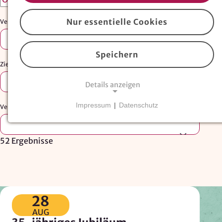
Nur essentielle Cookies
Veranstaltungstyp:
Auswählen …
Speichern
Zielgruppe:
Auswählen …
Details anzeigen
Impressum
|
Datenschutz
Veranstalter:
NOTWENDIGE COOKIES
Essentielle Cookies
sind für den Betrieb der
52 Ergebnisse
Website erforderlich und können nicht deaktiviert
werden. Hierzu zählen technisch notwendige
TYPO3-Cookies, sowie Funktionen zur
Adresssuche über
Google Places
.
28
Google Places Autocomplete
AUG
Anbieter: