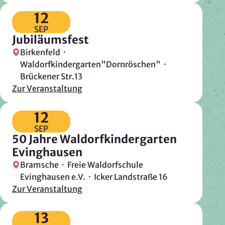
12
Zweck:
Reichweitenmessung, technische Optimierung
SEP
Jubiläumsfest
Cookie Laufzeit:
Birkenfeld ·
180 Tage
Waldorfkindergarten"Dornröschen" ·
Hosting: DomainFactory GmbH, Deutschland
Brückener Str.13
Rechtsgrundlage: Art. 6 Abs. 1 lit. f DSGVO
Zur Veranstaltung
IP-Anonymisierung: aktiviert
12
Mailjet
SEP
50 Jahre Waldorfkindergarten
Anbieter:
Evinghausen
Mailjet GmbH
Bramsche · Freie Waldorfschule
Zweck:
Evinghausen e.V. · Icker Landstraße 16
Anmeldung und Versand von Newslettern
Zur Veranstaltung
13