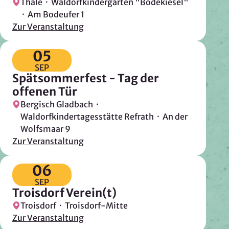
Thale · Waldorfkindergarten "Bodekiesel"
Mapbox Inc., US
· Am Bodeufer 1
Zweck:
Zur Veranstaltung
Kartendarstellung
05
Rechtsgrundlage: Art. 6 Abs. 1 lit. a DSGVO
SEP
Spätsommerfest - Tag der
Vimeo
offenen Tür
Anbieter:
Bergisch Gladbach ·
Vimeo Inc., USA
Waldorfkindertagesstätte Refrath · An der
Wolfsmaar 9
Zweck:
Zur Veranstaltung
Videowiedergabe
Rechtsgrundlage: Art. 6 Abs. 1 lit. a DSGVO
06
SEP
Troisdorf Verein(t)
Matomo (Webanalyse)
Troisdorf · Troisdorf-Mitte
Anbieter:
Zur Veranstaltung
Vereinigung der Waldorfkindergärten e. V.