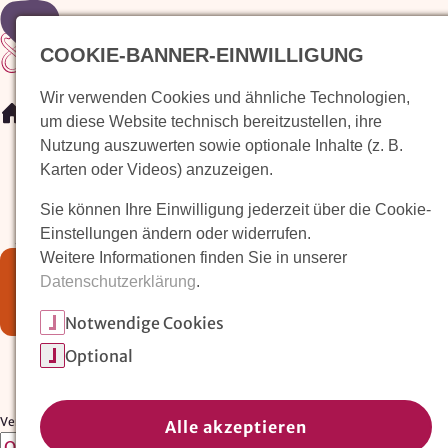
COOKIE-BANNER-EINWILLIGUNG
Wir verwenden Cookies und ähnliche Technologien,
/
Veranstaltungen
um diese Website technisch bereitzustellen, ihre
Nutzung auszuwerten sowie optionale Inhalte (z. B.
Karten oder Videos) anzuzeigen.
Unsere
Sie können Ihre Einwilligung jederzeit über die Cookie-
Jubiläumsveranstaltungen
Einstellungen ändern oder widerrufen.
Weitere Informationen finden Sie in unserer
Die Veranstaltung "Bälle filzen in der
Datenschutzerklärung
.
Wiegenstube Sonnenschein" ist abgelaufen,
daher wurden Sie zur Übersicht weitergeleitet.
Notwendige Cookies
Optional
Veranstaltungsort:
Alle akzeptieren