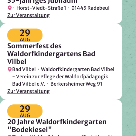
35-jähriges Jubiläum
Google Ireland Ltd.
· Horst-Viedt-Straße 1 · 01445 Radebeul
Zur Veranstaltung
Zweck:
Adresssuche, Geokoordinaten
29
Rechtsgrundlage: Art. 6 Abs. 1 lit. f DSGVO
AUG
Drittlandübermittlung: möglich
Sommerfest des
Waldorfkindergartens Bad
Vilbel
OPTIONAL
Bad Vilbel · Waldorfkindergarten Bad Vilbel
Optionale Cookies
(z. B. für Karten von Mapbox,
- Verein zur Pflege der Waldorfpädagogik
Videos von Vimeo oder optionale zusätzliche
Bad Vilbel e.V. · Berkersheimer Weg 91
Cookies für die Messung von wiederkehrenden
Zur Veranstaltung
Nutzenden von Matomo) werden
nur nach Ihrer
Einwilligung
geladen.
29
AUG
Mapbox
20 Jahre Waldorfkindergarten
"Bodekiesel"
Anbieter: