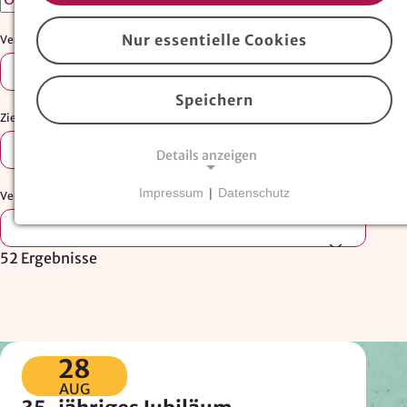
Nur essentielle Cookies
Veranstaltungstyp:
Auswählen …
Speichern
Zielgruppe:
Auswählen …
Details anzeigen
Impressum
|
Datenschutz
Veranstalter:
NOTWENDIGE COOKIES
Essentielle Cookies
sind für den Betrieb der
52 Ergebnisse
Website erforderlich und können nicht deaktiviert
werden. Hierzu zählen technisch notwendige
TYPO3-Cookies, sowie Funktionen zur
Adresssuche über
Google Places
.
28
Google Places Autocomplete
AUG
Anbieter: