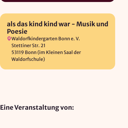
Mapbox Inc., US
Zweck:
Kartendarstellung
als das kind kind war - Musik und
Rechtsgrundlage: Art. 6 Abs. 1 lit. a DSGVO
Poesie
Waldorfkindergarten Bonn e. V.
Vimeo
Stettiner Str. 21
53119 Bonn (im Kleinen Saal der
Anbieter:
Waldorfschule)
Vimeo Inc., USA
Zweck:
Videowiedergabe
Rechtsgrundlage: Art. 6 Abs. 1 lit. a DSGVO
Eine Veranstaltung von:
Matomo (Webanalyse)
Anbieter:
Vereinigung der Waldorfkindergärten e. V.