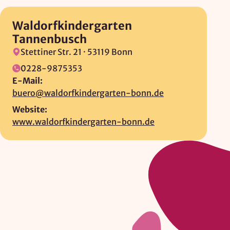
Zweck:
Waldorfkindergarten
Reichweitenmessung, technische Optimierung
Tannenbusch
Cookie Laufzeit:
Stettiner Str. 21 ·
53119 Bonn
180 Tage
0228-9875353
Hosting: DomainFactory GmbH, Deutschland
E-Mail:
Rechtsgrundlage: Art. 6 Abs. 1 lit. f DSGVO
buero@waldorfkindergarten-bonn.de
IP-Anonymisierung: aktiviert
Website:
www.waldorfkindergarten-bonn.de
Mailjet
Anbieter:
Mailjet GmbH
Zweck:
Anmeldung und Versand von Newslettern